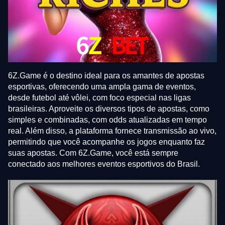
6Z.Game é o destino ideal para os amantes de apostas
esportivas, oferecendo uma ampla gama de eventos,
desde futebol até vôlei, com foco especial nas ligas
brasileiras. Aproveite os diversos tipos de apostas, como
simples e combinadas, com odds atualizadas em tempo
real. Além disso, a plataforma fornece transmissão ao vivo,
permitindo que você acompanhe os jogos enquanto faz
suas apostas. Com 6Z.Game, você está sempre
conectado aos melhores eventos esportivos do Brasil.