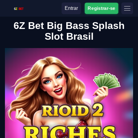
Entrar
Registrar-se
6Z Bet Big Bass Splash
Slot Brasil