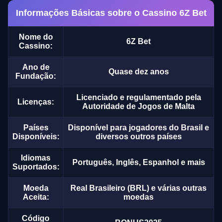
Informações Básicas sobre o Cassino 6Z Bet
Nome do
6Z Bet
Cassino:
Ano de
Quase dez anos
Fundação:
Licenciado e regulamentado pela
Licenças:
Autoridade de Jogos de Malta
Países
Disponível para jogadores do Brasil e
Disponíveis:
diversos outros países
Idiomas
Português, Inglês, Espanhol e mais
Suportados:
Moeda
Real Brasileiro (BRL) e várias outras
Aceita:
moedas
Código