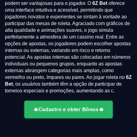
podem ser vantajosas para o jogador. O
6Z Bet
oferece
uma interface intuitiva e acessível, permitindo que
jogadores novatos e experientes se sintam à vontade ao
participar das mesas de roleta. Agraciado com gráficos de
alta qualidade e animações suaves, o jogo simula
perfeitamente a atmosfera de um cassino real. Entre as
opções de apostas, os jogadores podem escolher apostas
internas ou externas, variando em risco e retorno
potencial. As apostas internas são colocadas em números
individuais ou pequenos grupos, enquanto as apostas
externas abrangem categorias mais amplas, como
vermelho ou preto, ímpares ou pares. Ao jogar roleta no
6Z
Bet
, os usuários também têm a opção de participar de
torneios especiais e promoções, aumentando as c.
🔥Cadastro e obter Bônus🔥