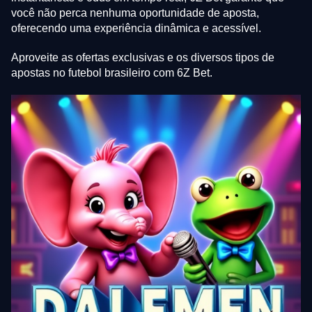
você não perca nenhuma oportunidade de aposta,
oferecendo uma experiência dinâmica e acessível.
Aproveite as ofertas exclusivas e os diversos tipos de
apostas no futebol brasileiro com 6Z Bet.