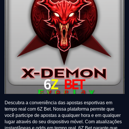
Descubra a conveniência das apostas esportivas em
tempo real com 6Z Bet. Nossa plataforma permite que
você participe de apostas a qualquer hora e em qualquer
lugar através do seu dispositivo móvel. Com atualizações
instantâneas e odds em tempo real, 6Z Bet garante que